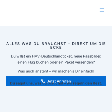
Zum
Inhalt
springen
ALLES WAS DU BRAUCHST – DIREKT UM DIE
ECKE
Du willst ein HVV-Deutschlandticket, neue Passbilder,
einen Flug buchen oder ein Paket versenden?
Was auch ansteht – wir machen’s Dir einfach!
Jetzt Anrufen
Du sagst uns, was du brauchst – wir regeln den Rest.